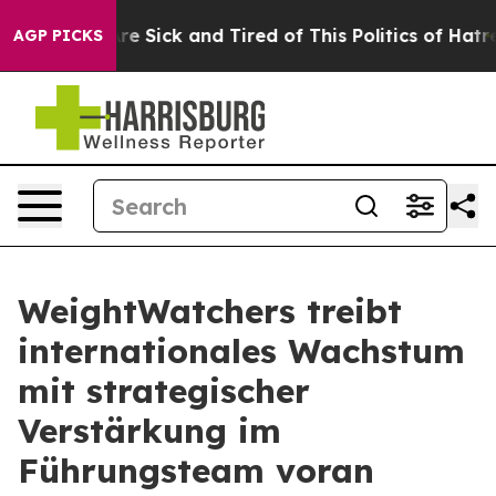
People Are Sick and Tired of This Politics of Hatred”
T
AGP PICKS
WeightWatchers treibt
internationales Wachstum
mit strategischer
Verstärkung im
Führungsteam voran