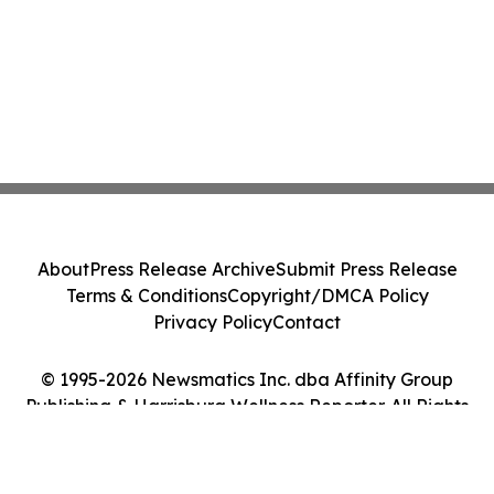
About
Press Release Archive
Submit Press Release
Terms & Conditions
Copyright/DMCA Policy
Privacy Policy
Contact
© 1995-2026 Newsmatics Inc. dba Affinity Group
Publishing & Harrisburg Wellness Reporter. All Rights
Reserved.
Cookie Settings / Your Privacy Choices