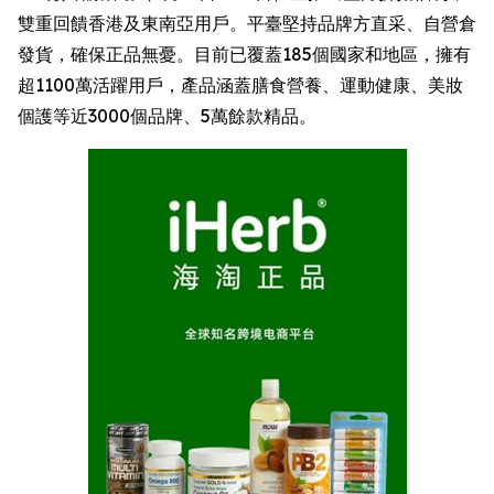
雙重回饋香港及東南亞用戶。平臺堅持品牌方直采、自營倉
發貨，確保正品無憂。目前已覆蓋185個國家和地區，擁有
超1100萬活躍用戶，產品涵蓋膳食營養、運動健康、美妝
個護等近3000個品牌、5萬餘款精品。