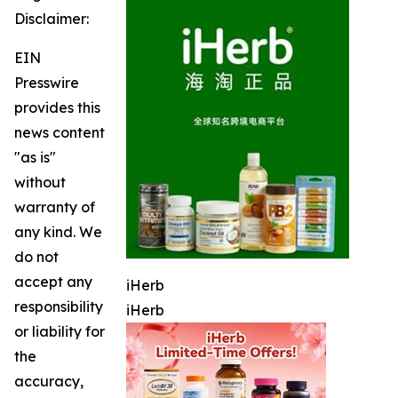
Disclaimer:
EIN
Presswire
provides this
news content
"as is"
without
warranty of
any kind. We
do not
accept any
iHerb
responsibility
iHerb
or liability for
the
accuracy,