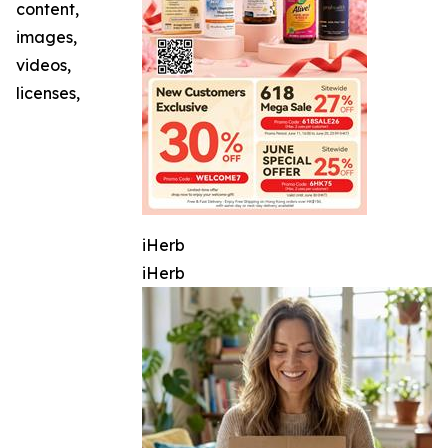
content,
images,
videos,
licenses,
iHerb
iHerb