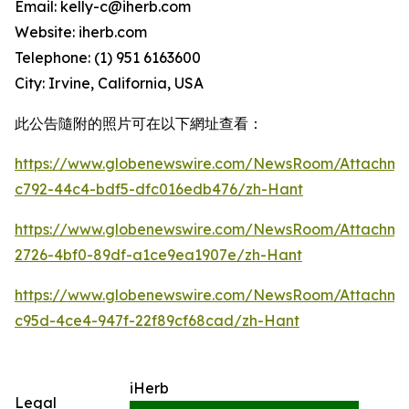
Email: kelly-c@iherb.com
Website: iherb.com
Telephone: (1) 951 6163600
City: Irvine, California, USA
此公告隨附的照片可在以下網址查看：
https://www.globenewswire.com/NewsRoom/Attachme
c792-44c4-bdf5-dfc016edb476/zh-Hant
https://www.globenewswire.com/NewsRoom/Attachm
2726-4bf0-89df-a1ce9ea1907e/zh-Hant
https://www.globenewswire.com/NewsRoom/Attachme
c95d-4ce4-947f-22f89cf68cad/zh-Hant
iHerb
Legal