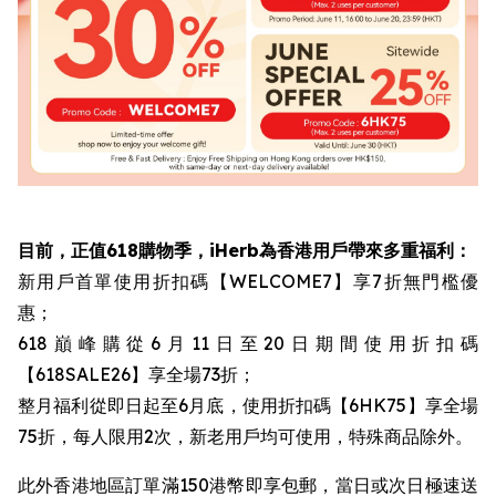
目前，正值618購物季，iHerb為香港用戶帶來多重福利：
新用戶首單使用折扣碼【WELCOME7】享7折無門檻優
惠；
618巔峰購從6月11日至20日期間使用折扣碼
【618SALE26】享全場73折；
整月福利從即日起至6月底，使用折扣碼【6HK75】享全場
75折，每人限用2次，新老用戶均可使用，特殊商品除外。
此外香港地區訂單滿150港幣即享包郵，當日或次日極速送