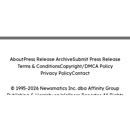
About
Press Release Archive
Submit Press Release
Terms & Conditions
Copyright/DMCA Policy
Privacy Policy
Contact
© 1995-2026 Newsmatics Inc. dba Affinity Group
Publishing & Harrisburg Wellness Reporter. All Rights
Reserved.
Cookie Settings / Your Privacy Choices